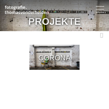
PROJEKTE


CORONA