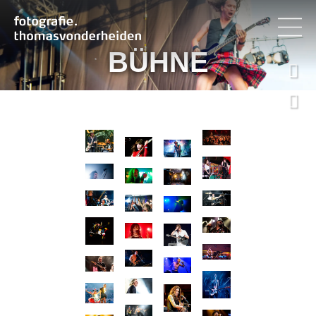
BÜHNE

